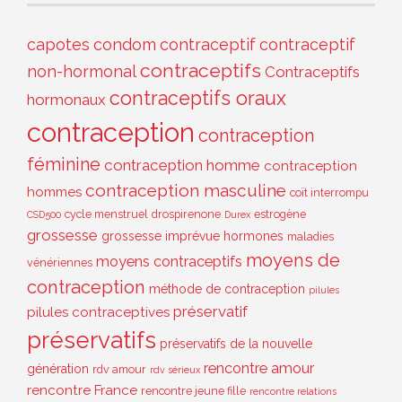
capotes
condom
contraceptif
contraceptif
contraceptifs
non-hormonal
Contraceptifs
contraceptifs oraux
hormonaux
contraception
contraception
féminine
contraception homme
contraception
contraception masculine
hommes
coït interrompu
cycle menstruel
drospirenone
estrogène
CSD500
Durex
grossesse
grossesse imprévue
hormones
maladies
moyens de
moyens contraceptifs
vénériennes
contraception
méthode de contraception
pilules
préservatif
pilules contraceptives
préservatifs
préservatifs de la nouvelle
rencontre amour
génération
rdv amour
rdv sérieux
rencontre France
rencontre jeune fille
rencontre relations