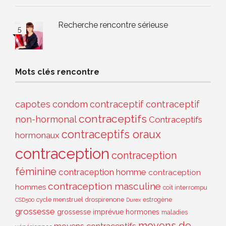
Recherche rencontre sérieuse
Mots clés rencontre
capotes
condom
contraceptif
contraceptif
contraceptifs
non-hormonal
Contraceptifs
contraceptifs oraux
hormonaux
contraception
contraception
féminine
contraception homme
contraception
contraception masculine
hommes
coït interrompu
cycle menstruel
drospirenone
estrogène
CSD500
Durex
grossesse
grossesse imprévue
hormones
maladies
moyens de