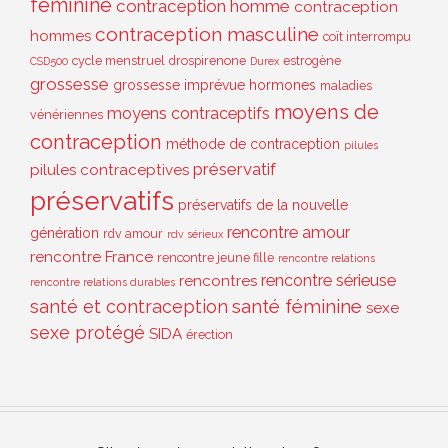
féminine
contraception homme
contraception
contraception masculine
hommes
coït interrompu
cycle menstruel
drospirenone
estrogène
CSD500
Durex
grossesse
grossesse imprévue
hormones
maladies
moyens de
moyens contraceptifs
vénériennes
contraception
méthode de contraception
pilules
préservatif
pilules contraceptives
préservatifs
préservatifs de la nouvelle
rencontre amour
génération
rdv amour
rdv sérieux
rencontre France
rencontre jeune fille
rencontre relations
rencontre sérieuse
rencontres
rencontre relations durables
santé et contraception
santé féminine
sexe
sexe protégé
SIDA
érection