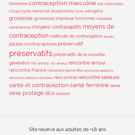
contraception masculine
hommes
coït interrompu
cycle menstruel
drospirenone
estrogène
CSD500
Durex
grossesse
grossesse imprévue
hormones
maladies
moyens de
moyens contraceptifs
vénériennes
contraception
méthode de contraception
pilules
préservatif
pilules contraceptives
préservatifs
préservatifs de la nouvelle
rencontre amour
génération
rdv amour
rdv sérieux
rencontre France
rencontre jeune fille
rencontre relations
rencontre sérieuse
rencontres
rencontre relations durables
santé et contraception
santé féminine
sexe
sexe protégé
SIDA
érection
Site réservé aux adultes de +18 ans