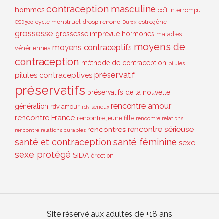
contraception masculine
hommes
coït interrompu
cycle menstruel
drospirenone
estrogène
CSD500
Durex
grossesse
grossesse imprévue
hormones
maladies
moyens de
moyens contraceptifs
vénériennes
contraception
méthode de contraception
pilules
préservatif
pilules contraceptives
préservatifs
préservatifs de la nouvelle
rencontre amour
génération
rdv amour
rdv sérieux
rencontre France
rencontre jeune fille
rencontre relations
rencontre sérieuse
rencontres
rencontre relations durables
santé et contraception
santé féminine
sexe
sexe protégé
SIDA
érection
Site réservé aux adultes de +18 ans