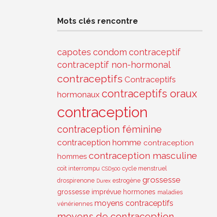
Mots clés rencontre
capotes
condom
contraceptif
contraceptif non-hormonal
contraceptifs
Contraceptifs
contraceptifs oraux
hormonaux
contraception
contraception féminine
contraception homme
contraception
contraception masculine
hommes
coït interrompu
cycle menstruel
CSD500
grossesse
drospirenone
estrogène
Durex
grossesse imprévue
hormones
maladies
moyens contraceptifs
vénériennes
moyens de contraception