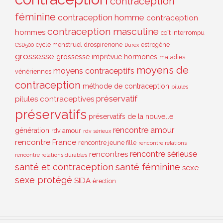
contraception
féminine
contraception homme
contraception
contraception masculine
hommes
coït interrompu
cycle menstruel
drospirenone
estrogène
CSD500
Durex
grossesse
grossesse imprévue
hormones
maladies
moyens de
moyens contraceptifs
vénériennes
contraception
méthode de contraception
pilules
préservatif
pilules contraceptives
préservatifs
préservatifs de la nouvelle
rencontre amour
génération
rdv amour
rdv sérieux
rencontre France
rencontre jeune fille
rencontre relations
rencontre sérieuse
rencontres
rencontre relations durables
santé et contraception
santé féminine
sexe
sexe protégé
SIDA
érection