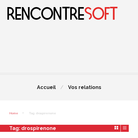
Accueil
Vos relations
Home
Tag: drospirenone
Tag:
drospirenone