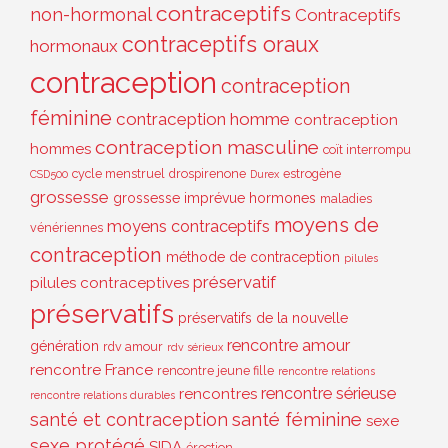
contraceptifs
non-hormonal
Contraceptifs
contraceptifs oraux
hormonaux
contraception
contraception
féminine
contraception homme
contraception
contraception masculine
hommes
coït interrompu
cycle menstruel
drospirenone
estrogène
CSD500
Durex
grossesse
grossesse imprévue
hormones
maladies
moyens de
moyens contraceptifs
vénériennes
contraception
méthode de contraception
pilules
préservatif
pilules contraceptives
préservatifs
préservatifs de la nouvelle
rencontre amour
génération
rdv amour
rdv sérieux
rencontre France
rencontre jeune fille
rencontre relations
rencontre sérieuse
rencontres
rencontre relations durables
santé et contraception
santé féminine
sexe
sexe protégé
SIDA
érection