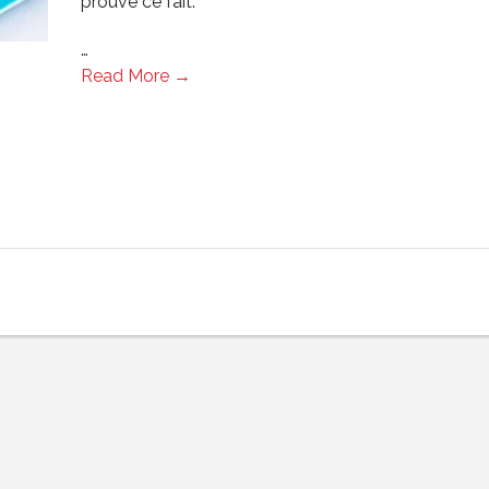
prouvé ce fait.
…
Read More →