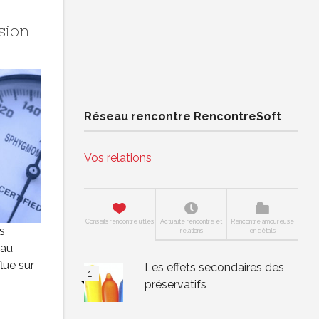
sion
Réseau rencontre RencontreSoft
Vos relations
Conseils rencontre utiles
Actualité rencontre et
Rencontre amoureuse
s
relations
en détails
 au
lue sur
Les effets secondaires des
préservatifs