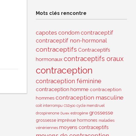
Mots clés rencontre
capotes
condom
contraceptif
contraceptif non-hormonal
contraceptifs
Contraceptifs
contraceptifs oraux
hormonaux
contraception
contraception féminine
contraception homme
contraception
contraception masculine
hommes
coït interrompu
cycle menstruel
CSD500
grossesse
drospirenone
estrogène
Durex
grossesse imprévue
hormones
maladies
moyens contraceptifs
vénériennes
moyens de contraception