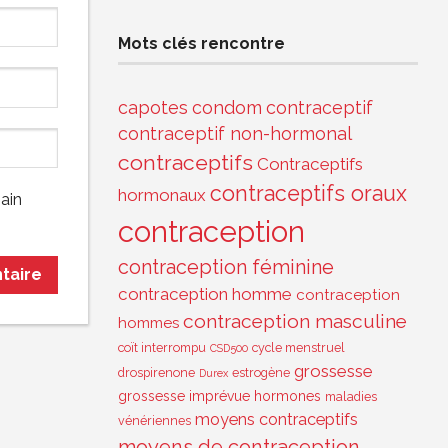
Mots clés rencontre
capotes
condom
contraceptif
contraceptif non-hormonal
contraceptifs
Contraceptifs
contraceptifs oraux
hormonaux
ain
contraception
contraception féminine
contraception homme
contraception
contraception masculine
hommes
coït interrompu
cycle menstruel
CSD500
grossesse
drospirenone
estrogène
Durex
grossesse imprévue
hormones
maladies
moyens contraceptifs
vénériennes
moyens de contraception