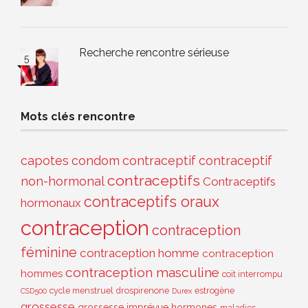
Recherche rencontre sérieuse
Mots clés rencontre
capotes
condom
contraceptif
contraceptif
contraceptifs
non-hormonal
Contraceptifs
contraceptifs oraux
hormonaux
contraception
contraception
féminine
contraception homme
contraception
contraception masculine
hommes
coït interrompu
cycle menstruel
drospirenone
estrogène
CSD500
Durex
grossesse
grossesse imprévue
hormones
maladies