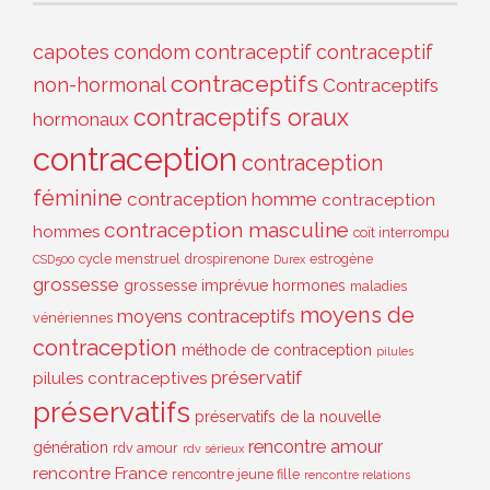
capotes
condom
contraceptif
contraceptif
contraceptifs
non-hormonal
Contraceptifs
contraceptifs oraux
hormonaux
contraception
contraception
féminine
contraception homme
contraception
contraception masculine
hommes
coït interrompu
cycle menstruel
drospirenone
estrogène
CSD500
Durex
grossesse
grossesse imprévue
hormones
maladies
moyens de
moyens contraceptifs
vénériennes
contraception
méthode de contraception
pilules
préservatif
pilules contraceptives
préservatifs
préservatifs de la nouvelle
rencontre amour
génération
rdv amour
rdv sérieux
rencontre France
rencontre jeune fille
rencontre relations