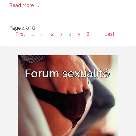
Read More →
Page 4 of 8
First
...
←
2
3
4
5
6
...
Last
→