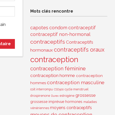
Mots clés rencontre
ain
capotes
condom
contraceptif
contraceptif non-hormonal
contraceptifs
Contraceptifs
contraceptifs oraux
hormonaux
contraception
contraception féminine
contraception homme
contraception
contraception masculine
hommes
coït interrompu
cycle menstruel
CSD500
grossesse
drospirenone
estrogène
Durex
grossesse imprévue
hormones
maladies
moyens contraceptifs
vénériennes
moyens de contraception