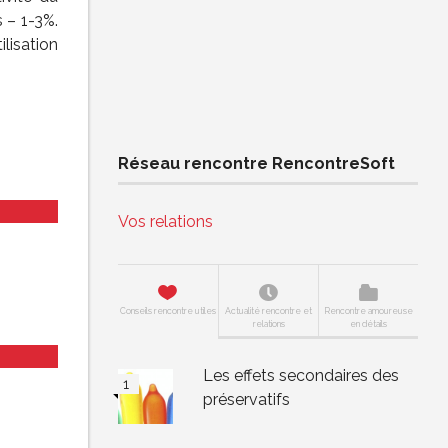
s – 1-3%.
ilisation
Réseau rencontre RencontreSoft
Vos relations
Conseils rencontre utiles
Actualité rencontre et
Rencontre amoureuse
relations
en détails
Les effets secondaires des
préservatifs