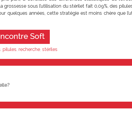
 la grossesse sous l’utilisation du stérilet fait 0,09%, des pilule
pour quelques années, cette stratégie est moins chère que l’ut
s
,
pilules
,
recherche
,
stériles
elle?