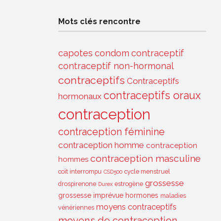
Mots clés rencontre
capotes
condom
contraceptif
contraceptif non-hormonal
contraceptifs
Contraceptifs
contraceptifs oraux
hormonaux
contraception
contraception féminine
contraception homme
contraception
contraception masculine
hommes
coït interrompu
cycle menstruel
CSD500
grossesse
drospirenone
estrogène
Durex
grossesse imprévue
hormones
maladies
moyens contraceptifs
vénériennes
moyens de contraception