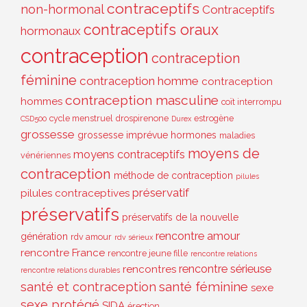
contraceptifs
non-hormonal
Contraceptifs
contraceptifs oraux
hormonaux
contraception
contraception
féminine
contraception homme
contraception
contraception masculine
hommes
coït interrompu
cycle menstruel
drospirenone
estrogène
CSD500
Durex
grossesse
grossesse imprévue
hormones
maladies
moyens de
moyens contraceptifs
vénériennes
contraception
méthode de contraception
pilules
préservatif
pilules contraceptives
préservatifs
préservatifs de la nouvelle
rencontre amour
génération
rdv amour
rdv sérieux
rencontre France
rencontre jeune fille
rencontre relations
rencontre sérieuse
rencontres
rencontre relations durables
santé et contraception
santé féminine
sexe
sexe protégé
SIDA
érection