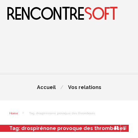
Accueil
Vos relations
Home
Tag: drospirénone provoque des thromboses
Tag:
drospirénone provoque des thromboses