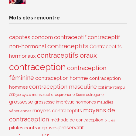
Mots clés rencontre
capotes
condom
contraceptif
contraceptif
contraceptifs
non-hormonal
Contraceptifs
contraceptifs oraux
hormonaux
contraception
contraception
féminine
contraception homme
contraception
contraception masculine
hommes
coït interrompu
cycle menstruel
drospirenone
estrogène
CSD500
Durex
grossesse
grossesse imprévue
hormones
maladies
moyens de
moyens contraceptifs
vénériennes
contraception
méthode de contraception
pilules
préservatif
pilules contraceptives