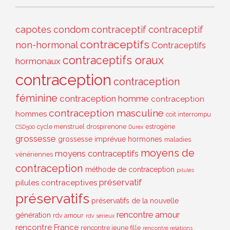
capotes
condom
contraceptif
contraceptif
contraceptifs
non-hormonal
Contraceptifs
contraceptifs oraux
hormonaux
contraception
contraception
féminine
contraception homme
contraception
contraception masculine
hommes
coït interrompu
cycle menstruel
drospirenone
estrogène
CSD500
Durex
grossesse
grossesse imprévue
hormones
maladies
moyens de
moyens contraceptifs
vénériennes
contraception
méthode de contraception
pilules
préservatif
pilules contraceptives
préservatifs
préservatifs de la nouvelle
rencontre amour
génération
rdv amour
rdv sérieux
rencontre France
rencontre jeune fille
rencontre relations