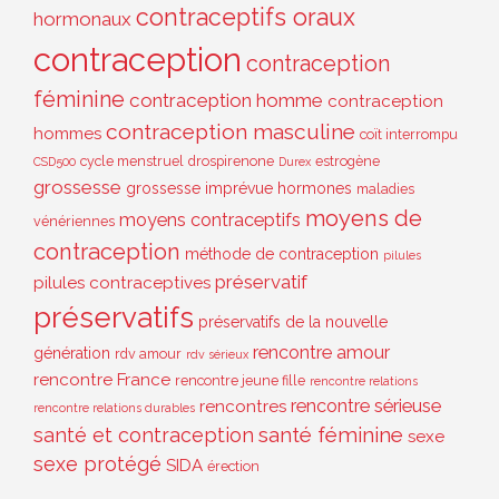
contraceptifs oraux
hormonaux
contraception
contraception
féminine
contraception homme
contraception
contraception masculine
hommes
coït interrompu
cycle menstruel
drospirenone
estrogène
CSD500
Durex
grossesse
grossesse imprévue
hormones
maladies
moyens de
moyens contraceptifs
vénériennes
contraception
méthode de contraception
pilules
préservatif
pilules contraceptives
préservatifs
préservatifs de la nouvelle
rencontre amour
génération
rdv amour
rdv sérieux
rencontre France
rencontre jeune fille
rencontre relations
rencontre sérieuse
rencontres
rencontre relations durables
santé et contraception
santé féminine
sexe
sexe protégé
SIDA
érection